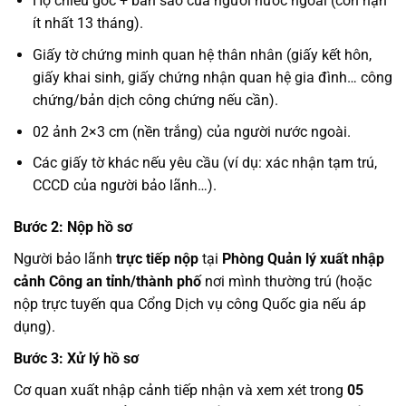
Hộ chiếu gốc + bản sao của người nước ngoài (còn hạn
ít nhất 13 tháng).
Giấy tờ chứng minh quan hệ thân nhân (giấy kết hôn,
giấy khai sinh, giấy chứng nhận quan hệ gia đình… công
chứng/bản dịch công chứng nếu cần).
02 ảnh 2×3 cm (nền trắng) của người nước ngoài.
Các giấy tờ khác nếu yêu cầu (ví dụ: xác nhận tạm trú,
CCCD của người bảo lãnh…).
Bước 2: Nộp hồ sơ
Người bảo lãnh
trực tiếp nộp
tại
Phòng Quản lý xuất nhập
cảnh Công an tỉnh/thành phố
nơi mình thường trú (hoặc
nộp trực tuyến qua Cổng Dịch vụ công Quốc gia nếu áp
dụng).
Bước 3: Xử lý hồ sơ
Cơ quan xuất nhập cảnh tiếp nhận và xem xét trong
05