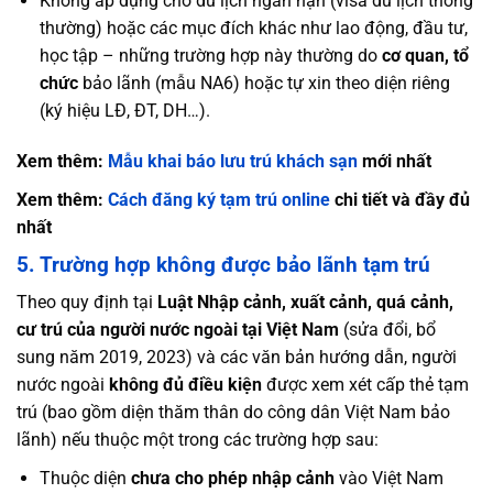
Không áp dụng cho du lịch ngắn hạn (visa du lịch thông
thường) hoặc các mục đích khác như lao động, đầu tư,
học tập – những trường hợp này thường do
cơ quan, tổ
chức
bảo lãnh (mẫu NA6) hoặc tự xin theo diện riêng
(ký hiệu LĐ, ĐT, DH…).
Xem thêm:
Mẫu khai báo lưu trú khách sạn
mới nhất
Xem thêm:
Cách đăng ký tạm trú online
chi tiết và đầy đủ
nhất
5. Trường hợp không được bảo lãnh tạm trú
Theo quy định tại
Luật Nhập cảnh, xuất cảnh, quá cảnh,
cư trú của người nước ngoài tại Việt Nam
(sửa đổi, bổ
sung năm 2019, 2023) và các văn bản hướng dẫn, người
nước ngoài
không đủ điều kiện
được xem xét cấp thẻ tạm
trú (bao gồm diện thăm thân do công dân Việt Nam bảo
lãnh) nếu thuộc một trong các trường hợp sau:
Thuộc diện
chưa cho phép nhập cảnh
vào Việt Nam