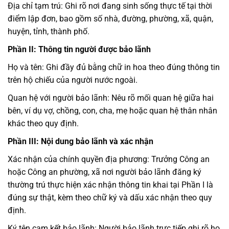
Địa chỉ tạm trú: Ghi rõ nơi đang sinh sống thực tế tại thời
điểm lập đơn, bao gồm số nhà, đường, phường, xã, quận,
huyện, tỉnh, thành phố.
Phần II: Thông tin người được bảo lãnh
Họ và tên: Ghi đầy đủ bằng chữ in hoa theo đúng thông tin
trên hộ chiếu của người nước ngoài.
Quan hệ với người bảo lãnh: Nêu rõ mối quan hệ giữa hai
bên, ví dụ vợ, chồng, con, cha, mẹ hoặc quan hệ thân nhân
khác theo quy định.
Phần III: Nội dung bảo lãnh và xác nhận
Xác nhận của chính quyền địa phương: Trưởng Công an
hoặc Công an phường, xã nơi người bảo lãnh đăng ký
thường trú thực hiện xác nhận thông tin khai tại Phần I là
đúng sự thật, kèm theo chữ ký và dấu xác nhận theo quy
định.
Ký tên cam kết bảo lãnh: Người bảo lãnh trực tiếp ghi rõ họ