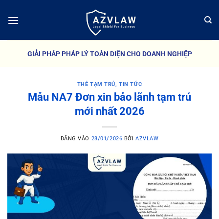
Bỏ
qua
nội
dung
GIẢI PHÁP PHÁP LÝ TOÀN DIỆN CHO DOANH NGHIỆP
THẺ TẠM TRÚ
,
TIN TỨC
Mẫu NA7 Đơn xin bảo lãnh tạm trú
mới nhất 2026
ĐĂNG VÀO
28/01/2026
BỞI
AZVLAW