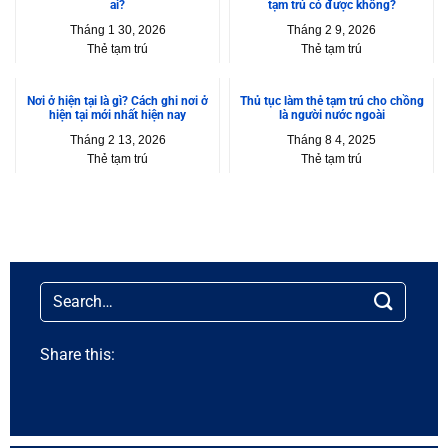
ai?
tạm trú có được không?
Tháng 1 30, 2026
Tháng 2 9, 2026
Thẻ tạm trú
Thẻ tạm trú
Nơi ở hiện tại là gì? Cách ghi nơi ở
Thủ tục làm thẻ tạm trú cho chồng
hiện tại mới nhất hiện nay
là người nước ngoài
Tháng 2 13, 2026
Tháng 8 4, 2025
Thẻ tạm trú
Thẻ tạm trú
Share this: