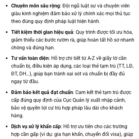
Chuyên môn sâu rộng
: Đội ngũ luật sư và chuyên viên
giàu kinh nghiệm đảm bảo xử lý chính xác mọi thủ tục
theo đúng quy định pháp luật hiện hành.
Tiết kiệm thời gian hiệu quả
: Quy trình được tối ưu hóa,
giảm thiểu các bước rườm rà, giúp hoàn tất hồ sơ nhanh
chóng và đúng hạn.
Tư vấn toàn diện
: Hỗ trợ chi tiết từ A-Z về giấy tờ cần
chuẩn bị, điều kiện áp dụng, các loại thẻ tạm trú (TT, LĐ,
ĐT, DH…), giúp bạn tránh sai sót và chuẩn bị đầy đủ
ngay từ đầu.
Đảm bảo kết quả đạt chuẩn
: Cam kết thẻ tạm trú được
cấp đúng quy định của Cục Quản lý xuất nhập cảnh,
bảo vệ quyền lợi cư trú hợp pháp lâu dài cho khách
hàng.
Dịch vụ xử lý khẩn cấp
: Hỗ trợ ưu tiên cho các trường
hợp cần gấp (ví dụ: gia hạn khẩn, chuyển đổi visa), giúp