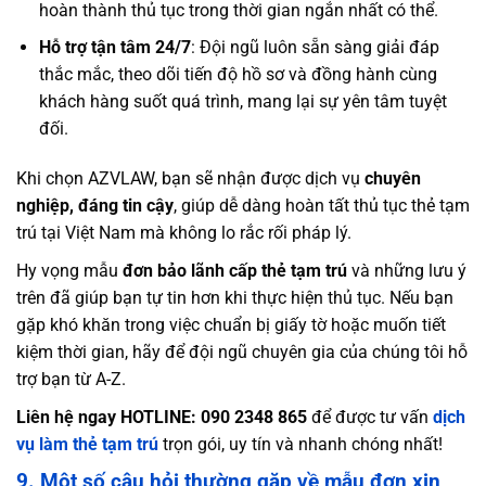
hoàn thành thủ tục trong thời gian ngắn nhất có thể.
Hỗ trợ tận tâm 24/7
: Đội ngũ luôn sẵn sàng giải đáp
thắc mắc, theo dõi tiến độ hồ sơ và đồng hành cùng
khách hàng suốt quá trình, mang lại sự yên tâm tuyệt
đối.
Khi chọn AZVLAW, bạn sẽ nhận được dịch vụ
chuyên
nghiệp, đáng tin cậy
, giúp dễ dàng hoàn tất thủ tục thẻ tạm
trú tại Việt Nam mà không lo rắc rối pháp lý.
Hy vọng mẫu
đơn bảo lãnh cấp thẻ tạm trú
và những lưu ý
trên đã giúp bạn tự tin hơn khi thực hiện thủ tục. Nếu bạn
gặp khó khăn trong việc chuẩn bị giấy tờ hoặc muốn tiết
kiệm thời gian, hãy để đội ngũ chuyên gia của chúng tôi hỗ
trợ bạn từ A-Z.
Liên hệ ngay HOTLINE: 090 2348 865
để được tư vấn
dịch
vụ làm thẻ tạm trú
trọn gói, uy tín và nhanh chóng nhất!
9. Một số câu hỏi thường gặp về mẫu đơn xin