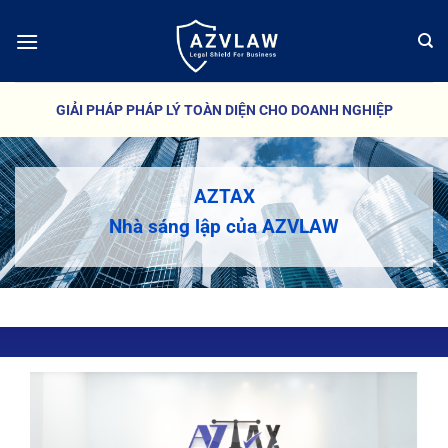
Bỏ
qua
nội
dung
GIẢI PHÁP PHÁP LÝ TOÀN DIỆN CHO DOANH NGHIỆP
AZTAX
Nhà sáng lập của AZVLAW