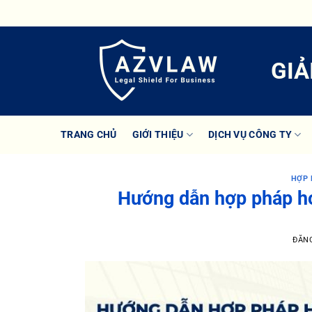
Bỏ
qua
nội
dung
GIẢ
TRANG CHỦ
GIỚI THIỆU
DỊCH VỤ CÔNG TY
HỢP 
Hướng dẫn hợp pháp hóa
ĐĂN