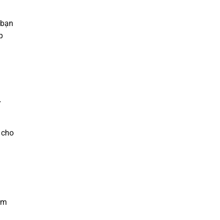
 bạn
p
i
ư
 cho
am