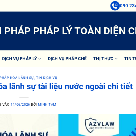
090 23
I PHÁP PHÁP LÝ TOÀN DIỆN 
DỊCH VỤ PHÁP LÝ
DỊCH VỤ PHÁP CHẾ
THỊ THỰC
TIN 
PHÁP HÓA LÃNH SỰ
,
TIN DỊCH VỤ
 lãnh sự tài liệu nước ngoài chi tiết
G VÀO
11/06/2026
BỞI
MINH TAM