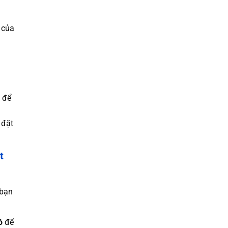
 của
 để
 đặt
t
 bạn
ó
để