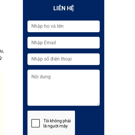
LIÊN HỆ
-
u,
ử