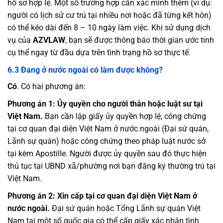
hồ sơ hợp lệ. Một số trường hợp cần xác minh thêm (ví dụ:
người có lịch sử cư trú tại nhiều nơi hoặc đã từng kết hôn)
có thể kéo dài đến 8 – 10 ngày làm việc. Khi sử dụng dịch
vụ của
AZVLAW
, bạn sẽ được thông báo thời gian ước tính
cụ thể ngay từ đầu dựa trên tình trạng hồ sơ thực tế.
6.3 Đang ở nước ngoài có làm được không?
Có
. Có hai phương án:
Phương án 1: Ủy quyền cho người thân hoặc luật sư tại
Việt Nam.
Bạn cần lập giấy ủy quyền hợp lệ, công chứng
tại cơ quan đại diện Việt Nam ở nước ngoài (Đại sứ quán,
Lãnh sự quán) hoặc công chứng theo pháp luật nước sở
tại kèm Apostille. Người được ủy quyền sau đó thực hiện
thủ tục tại UBND xã/phường nơi bạn đăng ký thường trú tại
Việt Nam.
Phương án 2: Xin cấp tại cơ quan đại diện Việt Nam ở
nước ngoài.
Đại sứ quán hoặc Tổng Lãnh sự quán Việt
Nam tại một số quốc gia có thể cấp giấy xác nhận tình