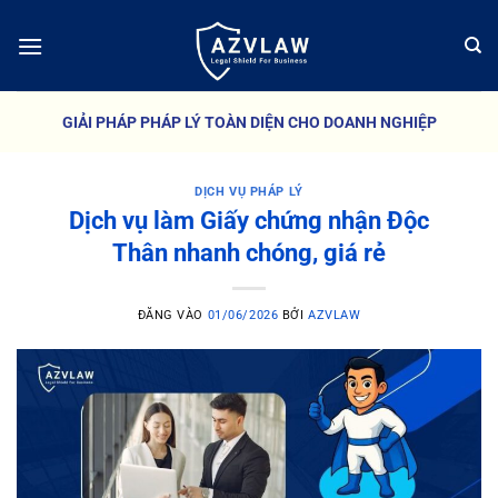
Bỏ
qua
nội
dung
GIẢI PHÁP PHÁP LÝ TOÀN DIỆN CHO DOANH NGHIỆP
DỊCH VỤ PHÁP LÝ
Dịch vụ làm Giấy chứng nhận Độc
Thân nhanh chóng, giá rẻ
ĐĂNG VÀO
01/06/2026
BỞI
AZVLAW