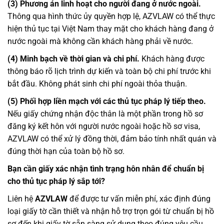
(3) Phương án linh hoạt cho người đang ở nước ngoài.
Thông qua hình thức ủy quyền hợp lệ, AZVLAW có thể thực
hiện thủ tục tại Việt Nam thay mặt cho khách hàng đang ở
nước ngoài mà không cần khách hàng phải về nước.
(4) Minh bạch về thời gian và chi phí.
Khách hàng được
thông báo rõ lịch trình dự kiến và toàn bộ chi phí trước khi
bắt đầu. Không phát sinh chi phí ngoài thỏa thuận.
(5) Phối hợp liền mạch với các thủ tục pháp lý tiếp theo.
Nếu giấy chứng nhận độc thân là một phần trong hồ sơ
đăng ký kết hôn với người nước ngoài hoặc hồ sơ visa,
AZVLAW có thể xử lý đồng thời, đảm bảo tính nhất quán và
đúng thời hạn của toàn bộ hồ sơ.
Bạn cần giấy xác nhận tình trạng hôn nhân để chuẩn bị
cho thủ tục pháp lý sắp tới?
Liên hệ
AZVLAW
để được tư vấn miễn phí, xác định đúng
loại giấy tờ cần thiết và nhận hỗ trợ trọn gói từ chuẩn bị hồ
sơ đến khi giấy tờ sẵn sàng sử dụng theo đúng yêu cầu