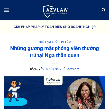
Bỏ
qua
nội
dung
GIẢI PHÁP PHÁP LÝ TOÀN DIỆN CHO DOANH NGHIỆP
THẺ TẠM TRÚ
,
TIN TỨC
Những gương mặt phóng viên thường
trú tại Nga thân quen
ĐĂNG VÀO
10/02/2026
BỞI
AZVLAW