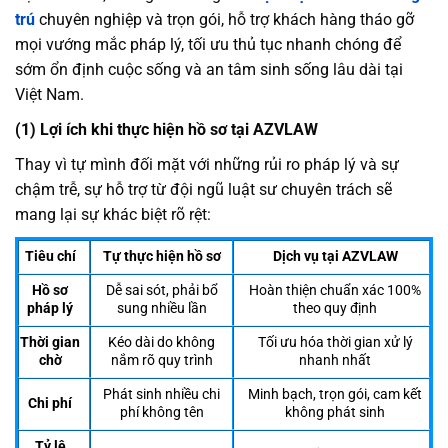
trú
chuyên nghiệp và trọn gói, hỗ trợ khách hàng tháo gỡ
mọi vướng mắc pháp lý, tối ưu thủ tục nhanh chóng để
sớm ổn định cuộc sống và an tâm sinh sống lâu dài tại
Việt Nam.
(1) Lợi ích khi thực hiện hồ sơ tại AZVLAW
Thay vì tự mình đối mặt với những rủi ro pháp lý và sự
chậm trễ, sự hỗ trợ từ đội ngũ luật sư chuyên trách sẽ
mang lại sự khác biệt rõ rệt:
Tiêu chí
Tự thực hiện hồ sơ
Dịch vụ tại AZVLAW
Hồ sơ
Dễ sai sót, phải bổ
Hoàn thiện chuẩn xác 100%
pháp lý
sung nhiều lần
theo quy định
Thời gian
Kéo dài do không
Tối ưu hóa thời gian xử lý
chờ
nắm rõ quy trình
nhanh nhất
Phát sinh nhiều chi
Minh bạch, trọn gói, cam kết
Chi phí
phí không tên
không phát sinh
Tỷ lệ