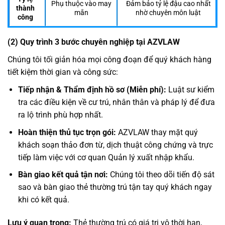
Phụ thuộc vào may
Đảm bảo tỷ lệ đậu cao nhất
thành
mắn
nhờ chuyên môn luật
công
(2) Quy trình 3 bước chuyên nghiệp tại AZVLAW
Chúng tôi tối giản hóa mọi công đoạn để quý khách hàng
tiết kiệm thời gian và công sức:
Tiếp nhận & Thẩm định hồ sơ (Miễn phí):
Luật sư kiểm
tra các điều kiện về cư trú, nhân thân và pháp lý để đưa
ra lộ trình phù hợp nhất.
Hoàn thiện thủ tục trọn gói:
AZVLAW thay mặt quý
khách soạn thảo đơn từ, dịch thuật công chứng và trực
tiếp làm việc với cơ quan Quản lý xuất nhập khẩu.
Bàn giao kết quả tận nơi:
Chúng tôi theo dõi tiến độ sát
sao và bàn giao thẻ thường trú tận tay quý khách ngay
khi có kết quả.
Lưu ý quan trọng:
Thẻ thường trú có giá trị vô thời hạn,