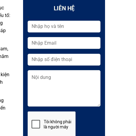
ục
LIÊN HỆ
u tố:
-
ng
 áp
Nam,
thăm
 kiện
nh
ng
iến