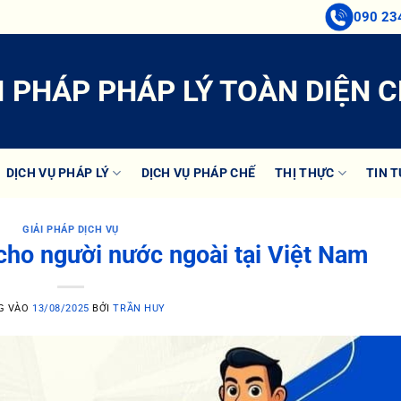
090 23
I PHÁP PHÁP LÝ TOÀN DIỆN 
DỊCH VỤ PHÁP LÝ
DỊCH VỤ PHÁP CHẾ
THỊ THỰC
TIN 
GIẢI PHÁP DỊCH VỤ
cho người nước ngoài tại Việt Nam
G VÀO
13/08/2025
BỞI
TRẦN HUY