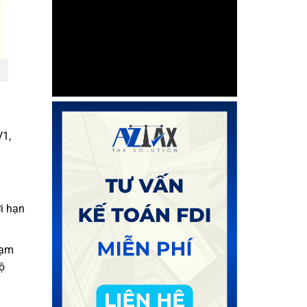
V1,
i hạn
tạm
ộ