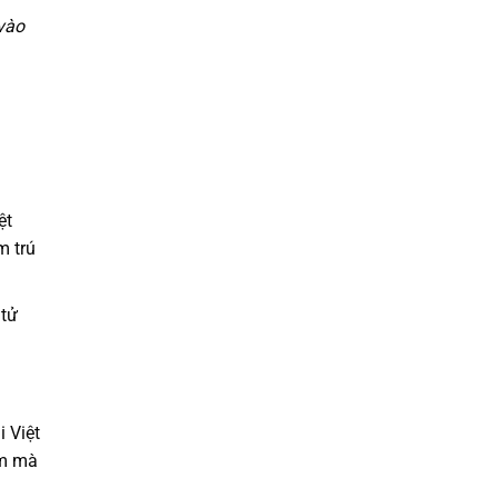
vào
ệt
m trú
 tử
 Việt
am mà