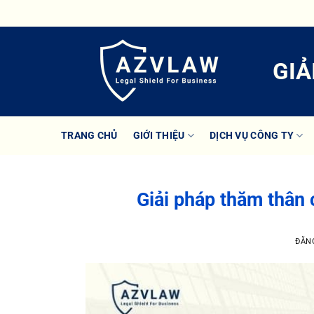
Bỏ
qua
nội
dung
GIẢ
TRANG CHỦ
GIỚI THIỆU
DỊCH VỤ CÔNG TY
Giải pháp thăm thân 
ĐĂN