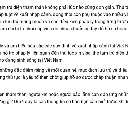
ẻ tạm trú diện thăm thân không phải lúc nào cũng đơn giản. Thủ t
p luật về xuất nhập cảnh, đồng thời còn phụ thuộc vào nhiều yế
ạn lưu trú mong muốn và các điều kiện pháp lý trong từng trườ
thậm chí bị từ chối cấp visa do chưa chuẩn bị đầy đủ hồ sơ hoặc
 lý và am hiểu sâu sắc các quy định về xuất nhập cảnh tại Việt 
ỗ trợ pháp lý liên quan đến thủ tục xin visa, thẻ tạm trú diện 
họ đang sinh sống tại Việt Nam.
ững đặc điểm riêng về mối quan hệ, mục đích lưu trú và điều
úng thủ tục là yếu tố then chốt giúp hồ sơ được chấp thuận nha
diện thăm thân, người xin hoặc người bảo lãnh cần đáp ứng nhữ
g gì? Dưới đây là các thông tin cơ bản bạn cần biết trước khi t