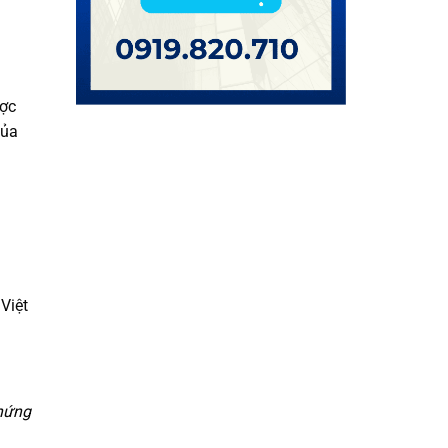
ược
của
Việt
chứng