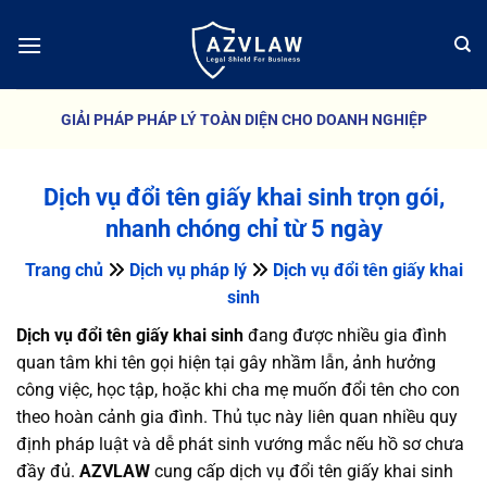
Bỏ
qua
nội
dung
GIẢI PHÁP PHÁP LÝ TOÀN DIỆN CHO DOANH NGHIỆP
Dịch vụ đổi tên giấy khai sinh trọn gói,
nhanh chóng chỉ từ 5 ngày
Trang chủ
Dịch vụ pháp lý
Dịch vụ đổi tên giấy khai
sinh
Dịch vụ đổi tên giấy khai sinh
đang được nhiều gia đình
quan tâm khi tên gọi hiện tại gây nhầm lẫn, ảnh hưởng
công việc, học tập, hoặc khi cha mẹ muốn đổi tên cho con
theo hoàn cảnh gia đình. Thủ tục này liên quan nhiều quy
định pháp luật và dễ phát sinh vướng mắc nếu hồ sơ chưa
đầy đủ.
AZVLAW
cung cấp dịch vụ đổi tên giấy khai sinh