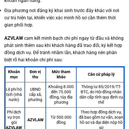
khoản ngân hàng.
Địa phương nơi đăng ký khai sinh trước đây khác với nơi
cư trú hiện tại, khiến việc xác minh hồ sơ cần thêm thời
gian phối hợp.
AZVLAW
cam kết minh bạch chi phí ngay từ đầu và không
phát sinh thêm sau khi khách hàng đã trao đổi, ký kết hợp
đồng dịch vụ. Để tránh nhầm lẫn, khách hàng nên phân
biệt rõ hai khoản chi phí sau:
Khoản
Đơn vị
Mức tham
Căn cứ pháp lý
mục
thu
khảo
Khoảng 8.000
Thông tư 85/2019/TT-
Lệ phí hộ
UBND
đến 75.000
BTC, do Hội đồng nhân
tịch (nhà
cấp xã,
đồng, tùy địa
dân cấp tỉnh quy định cụ
nước)
phường
phương
thể
Phí dịch
Theo hợp đồng dịch vụ,
vụ trọn
Từ 500.000
đã bao gồm tư vấn, soạn
AZVLAW
gói
đồng
hồ sơ và đại diện nộp hồ
AZVLAW
sơ